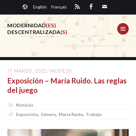
Saltar
English
Français
al
contenido.
MODERNIDAD
(ES)
ME
DESCENTRALIZADA
(S)
17 MARZO, 2022
MODE(S)
Exposición – María Ruido. Las reglas
del juego
Noticias
Exposición
,
Género
,
Maria Ruido
,
Trabajo