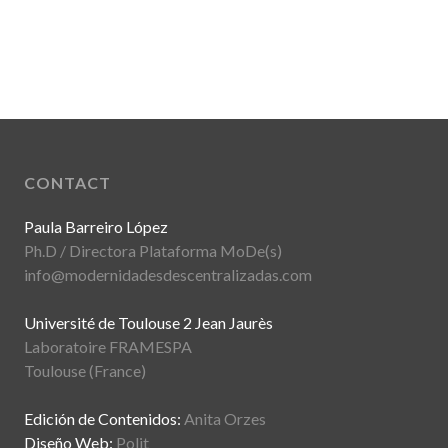
CONTACT
Paula Barreiro López
Ph.D / Directora Plataforma MoDe(s)
info@modernidadesdescentralizadas.com
Université de Toulouse 2 Jean Jaurès
Laboratoire FRAMESPA
Toulouse (France)
Edición de Contenidos:
Anita Orzes
Diseño Web:
Polit