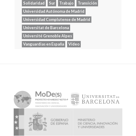
Solidaridad
Sur
Trabajo
Transición
Universidad Autónoma de Madrid
Universidad Complutense de Madrid
Universitat de Barcelona
Université Grenoble Alpes
Vanguardias en España
Vídeo