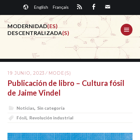
Saltar
English
Français
al
contenido.
MODERNIDAD
(ES)
ME
DESCENTRALIZADA
(S)
19 JUNIO, 2023
MODE(S)
Publicación de libro – Cultura fósil
de Jaime Vindel
Noticias
,
Sin categoría
Fósil
,
Revolución industrial