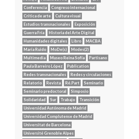
Conferencia
Congreso internacional
Crítica de arte
Cultura visual
Estudios transnacionales
Exposición
Guerra Fría
Historia del Arte Digital
Humanidades digitales
Libro
MACBA
María Ruido
MoDe(s)
Modes(2)
Multimedia
Museo Reina Sofía
Partisano
Paula Barreiro López
Publication
Redes transnacionales
Redes y circulaciones
Relatorio
Revista
Ré.Part
Seminario
Seminario predoctoral
Simposio
Solidaridad
Sur
Trabajo
Transición
Universidad Autónoma de Madrid
Universidad Complutense de Madrid
Universitat de Barcelona
Université Grenoble Alpes