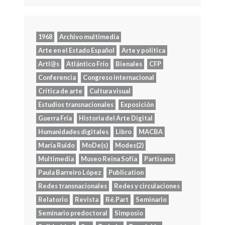
1968
Archivo multimedia
Arte en el Estado Español
Arte y política
Artl@s
Atlántico Frío
Bienales
CFP
Conferencia
Congreso internacional
Crítica de arte
Cultura visual
Estudios transnacionales
Exposición
Guerra Fría
Historia del Arte Digital
Humanidades digitales
Libro
MACBA
María Ruido
MoDe(s)
Modes(2)
Multimedia
Museo Reina Sofía
Partisano
Paula Barreiro López
Publication
Redes transnacionales
Redes y circulaciones
Relatorio
Revista
Ré.Part
Seminario
Seminario predoctoral
Simposio