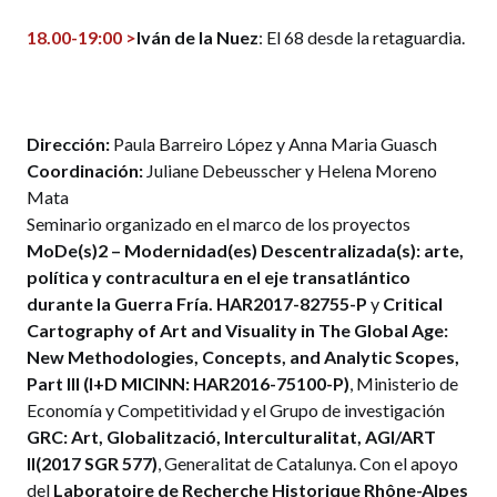
18.00-19:00 >
Iván de la Nuez
: El 68 desde la retaguardia.
Dirección:
Paula Barreiro López y Anna Maria Guasch
Coordinación:
Juliane Debeusscher y Helena Moreno
Mata
Seminario organizado en el marco de los proyectos
MoDe(s)2 – Modernidad(es) Descentralizada(s): arte,
política y contracultura en el eje transatlántico
durante la Guerra Fría. HAR2017-82755-P
y
Critical
Cartography of Art and Visuality in The Global Age:
New Methodologies, Concepts, and Analytic Scopes,
Part III (I+D MICINN: HAR2016-75100-P)
, Ministerio de
Economía y Competitividad y el Grupo de investigación
GRC: Art, Globalització, Interculturalitat, AGI/ART
II(2017 SGR 577)
, Generalitat de Catalunya. Con el apoyo
del
Laboratoire de Recherche Historique Rhône-Alpes