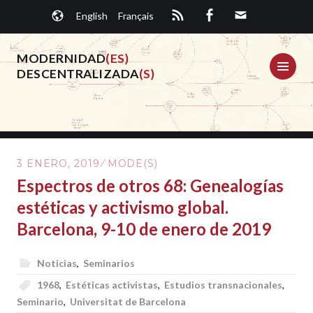
Saltar
English
Français
al
contenido.
MODERNIDAD
(ES)
ME
DESCENTRALIZADA
(S)
3 ENERO, 2019
MODE(S)
Espectros de otros 68: Genealogías
estéticas y activismo global.
Barcelona, 9-10 de enero de 2019
Noticias
,
Seminarios
1968
,
Estéticas activistas
,
Estudios transnacionales
,
Seminario
,
Universitat de Barcelona