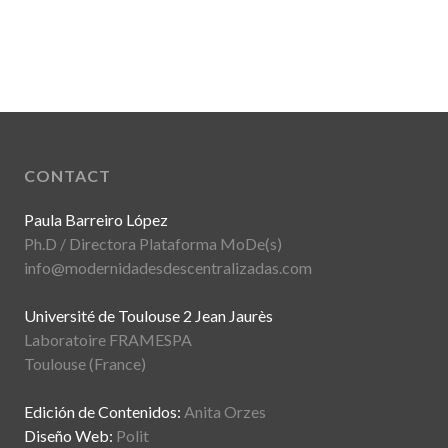
CONTACT
Paula Barreiro López
Ph.D / Directora Plataforma MoDe(s)
info@modernidadesdescentralizadas.com
Université de Toulouse 2 Jean Jaurès
Laboratoire FRAMESPA
Toulouse (France)
Edición de Contenidos:
Anita Orzes
Diseño Web:
Polit