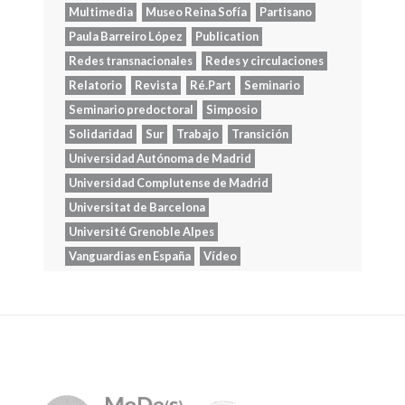
Multimedia
Museo Reina Sofía
Partisano
Paula Barreiro López
Publication
Redes transnacionales
Redes y circulaciones
Relatorio
Revista
Ré.Part
Seminario
Seminario predoctoral
Simposio
Solidaridad
Sur
Trabajo
Transición
Universidad Autónoma de Madrid
Universidad Complutense de Madrid
Universitat de Barcelona
Université Grenoble Alpes
Vanguardias en España
Vídeo