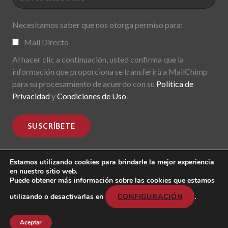
Necesitamos saber que nos otorga permiso para:
Mail Directo
Al hacer clic a continuación, usted confirma que la
información que proporciona se transferirá a MailChimp
para su procesamiento de acuerdo con su
Política de
Privacidad
y
Condiciones de Uso
.
Estamos utilizando cookies para brindarle la mejor experiencia
en nuestro sitio web.
Puede obtener más información sobre las cookies que estamos
MoDe(s). Modernidade(s) Descentralizada(s). 2015-2017.
All rights reserved
utilizando o desactivarlas en
CONFIGURACIÓN
.
Header image: "Mark Lombardi, George W. Bush, Harken
Energy, Jackson Stephens. 5th version; 1999".
Aceptar