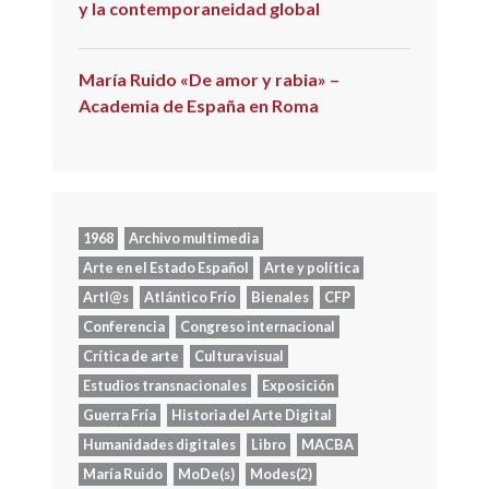
y la contemporaneidad global
María Ruido «De amor y rabia» –
Academia de España en Roma
1968
Archivo multimedia
Arte en el Estado Español
Arte y política
Artl@s
Atlántico Frío
Bienales
CFP
Conferencia
Congreso internacional
Crítica de arte
Cultura visual
Estudios transnacionales
Exposición
Guerra Fría
Historia del Arte Digital
Humanidades digitales
Libro
MACBA
María Ruido
MoDe(s)
Modes(2)