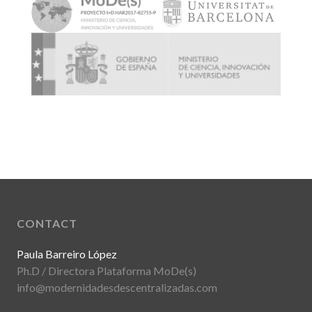
CONTACT
Paula Barreiro López
Ph.D / Directora Plataforma MoDe(s)
info@modernidadesdescentralizadas.com