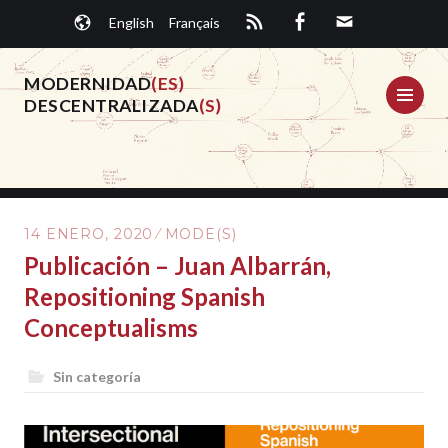
Saltar
English
Français
al
contenido.
MODERNIDAD
(ES)
ME
DESCENTRALIZADA
(S)
14 ENERO, 2020
MODE(S)
Publicación – Juan Albarrán,
Repositioning Spanish
Conceptualisms
Sin categoría