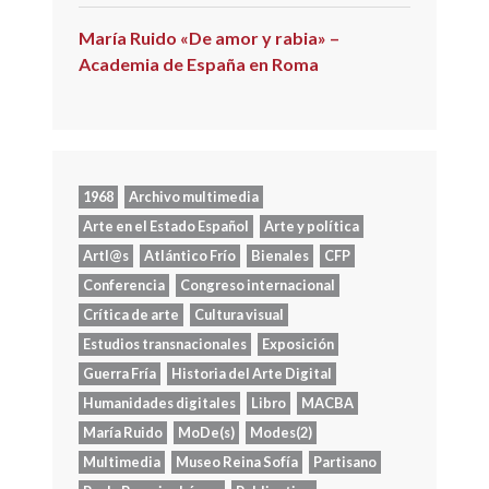
María Ruido «De amor y rabia» –
Academia de España en Roma
1968
Archivo multimedia
Arte en el Estado Español
Arte y política
Artl@s
Atlántico Frío
Bienales
CFP
Conferencia
Congreso internacional
Crítica de arte
Cultura visual
Estudios transnacionales
Exposición
Guerra Fría
Historia del Arte Digital
Humanidades digitales
Libro
MACBA
María Ruido
MoDe(s)
Modes(2)
Multimedia
Museo Reina Sofía
Partisano