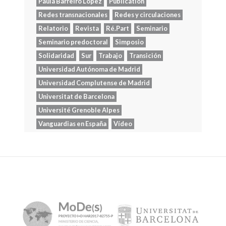
Paula Barreiro López
Publication
Redes transnacionales
Redes y circulaciones
Relatorio
Revista
Ré.Part
Seminario
Seminario predoctoral
Simposio
Solidaridad
Sur
Trabajo
Transición
Universidad Autónoma de Madrid
Universidad Complutense de Madrid
Universitat de Barcelona
Université Grenoble Alpes
Vanguardias en España
Vídeo