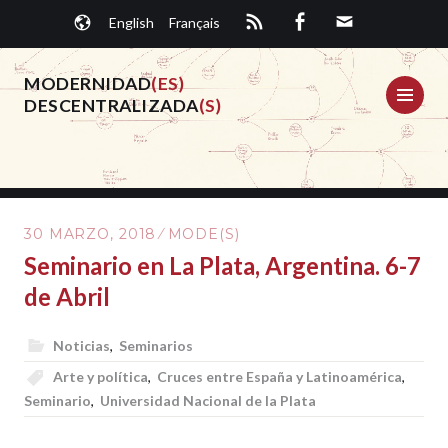
Saltar
English
Français
al
contenido.
MODERNIDAD
(ES)
ME
DESCENTRALIZADA
(S)
30 MARZO, 2018
MODE(S)
Seminario en La Plata, Argentina. 6-7
de Abril
Noticias
,
Seminarios
Arte y política
,
Cruces entre España y Latinoamérica
,
Seminario
,
Universidad Nacional de la Plata