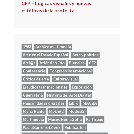
CFP – Lógicas visuales y nuevas
estéticas de la protesta
1968
Archivo multimedia
Arte en el Estado Español
Arte y política
Artl@s
Atlántico Frío
Bienales
CFP
Conferencia
Congreso internacional
Crítica de arte
Cultura visual
Estudios transnacionales
Exposición
Guerra Fría
Historia del Arte Digital
Humanidades digitales
Libro
MACBA
María Ruido
MoDe(s)
Modes(2)
Multimedia
Museo Reina Sofía
Partisano
Paula Barreiro López
Publication