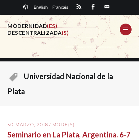
Saltar
English
Français
al
contenido.
MODERNIDAD
(ES)
ME
DESCENTRALIZADA
(S)
Universidad Nacional de la
Plata
30 MARZO, 2018
MODE(S)
Seminario en La Plata, Argentina. 6-7