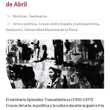
de Abril
Noticias
,
Seminarios
Arte y política
,
Cruces entre España y Latinoamérica
,
Seminario
,
Universidad Nacional de la Plata
El seminario Episodios Transatlánticos (1950-1977):
Cruces del arte, la política y la cultura durante la guerra fría