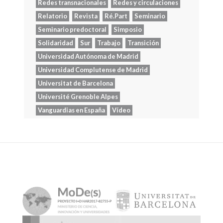
Redes transnacionales
Redes y circulaciones
Relatorio
Revista
Ré.Part
Seminario
Seminario predoctoral
Simposio
Solidaridad
Sur
Trabajo
Transición
Universidad Autónoma de Madrid
Universidad Complutense de Madrid
Universitat de Barcelona
Université Grenoble Alpes
Vanguardias en España
Vídeo