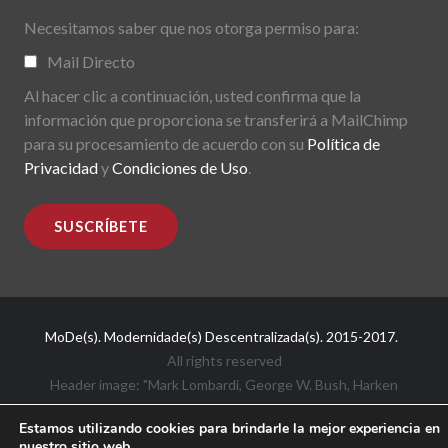
Necesitamos saber que nos otorga permiso para:
Mail Directo
Al hacer clic a continuación, usted confirma que la
información que proporciona se transferirá a MailChimp
para su procesamiento de acuerdo con su
Política de
Privacidad
y
Condiciones de Uso
.
MoDe(s). Modernidade(s) Descentralizada(s). 2015-2017.
All rights reserved
Header image: "Mark Lombardi, George W. Bush, Harken
Energy, Jackson Stephens. 5th version; 1999".
Estamos utilizando cookies para brindarle la mejor experiencia en
nuestro sitio web.