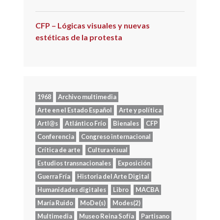
CFP – Lógicas visuales y nuevas
estéticas de la protesta
1968
Archivo multimedia
Arte en el Estado Español
Arte y política
Artl@s
Atlántico Frío
Bienales
CFP
Conferencia
Congreso internacional
Crítica de arte
Cultura visual
Estudios transnacionales
Exposición
Guerra Fría
Historia del Arte Digital
Humanidades digitales
Libro
MACBA
María Ruido
MoDe(s)
Modes(2)
Multimedia
Museo Reina Sofía
Partisano