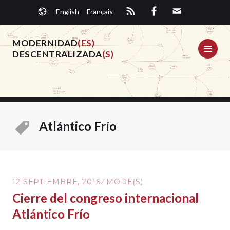
Saltar
English
Français
al
contenido.
MODERNIDAD
(ES)
ME
DESCENTRALIZADA
(S)
Atlántico Frío
12 SEPTIEMBRE, 2016
MODE(S)
Cierre del congreso internacional
Atlántico Frío