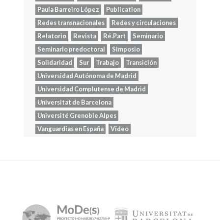
Paula Barreiro López
Publication
Redes transnacionales
Redes y circulaciones
Relatorio
Revista
Ré.Part
Seminario
Seminario predoctoral
Simposio
Solidaridad
Sur
Trabajo
Transición
Universidad Autónoma de Madrid
Universidad Complutense de Madrid
Universitat de Barcelona
Université Grenoble Alpes
Vanguardias en España
Vídeo