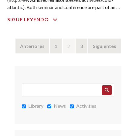
atlantic). Both seminar and conference are part of an …
COLD
SIGUE LEYENDO
ATLANTIC
DOCTORAL
SEMINAR
Navegación
Anteriores
1
2
3
Siguientes
de
entradas
Library
News
Activities