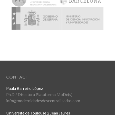
CONTACT
Paula Barreiro López
Ph.D / Directora Plataforma MoDe(s)
info@modernidadesdescentralizadas.com
Université de Toulouse 2 Jean Jaurès