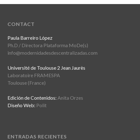
CONTACT
Paula Barreiro López
Ph.D / Directora Plataforma MoDe(s)
info@modernidadesdescentralizadas.com
Université de Toulouse 2 Jean Jaurès
Laboratoire FRAMESPA
Toulouse (France)
Edición de Contenidos:
Anita Orzes
Diseño Web:
Polit
ENTRADAS RECIENTES