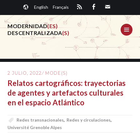
Saltar
English
Français
al
contenido.
MODERNIDAD
(ES)
ME
DESCENTRALIZADA
(S)
2 JULIO, 2022
MODE(S)
Relatos cartográficos: trayectorias
de agentes y artefactos culturales
en el espacio Atlántico
Redes transnacionales
,
Redes y circulaciones
,
Université Grenoble Alpes