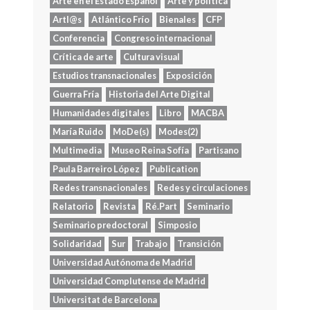
Arte en el Estado Español
Arte y política
Artl@s
Atlántico Frío
Bienales
CFP
Conferencia
Congreso internacional
Crítica de arte
Cultura visual
Estudios transnacionales
Exposición
Guerra Fría
Historia del Arte Digital
Humanidades digitales
Libro
MACBA
María Ruido
MoDe(s)
Modes(2)
Multimedia
Museo Reina Sofía
Partisano
Paula Barreiro López
Publication
Redes transnacionales
Redes y circulaciones
Relatorio
Revista
Ré.Part
Seminario
Seminario predoctoral
Simposio
Solidaridad
Sur
Trabajo
Transición
Universidad Autónoma de Madrid
Universidad Complutense de Madrid
Universitat de Barcelona