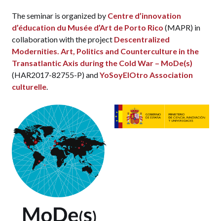
17:00 – 18:30
Panel 3 – Cuerpos, prácticas
The seminar is organized by
Centre d’innovation
y resonancias
d’éducation du Musée d’Art de Porto Rico
(MAPR) in
Chair:
Raquel Torres Arzola
collaboration with the project
Descentralized
Modernities. Art, Politics and Counterculture in the
Marili Pizarro
,
Paralelismos metodológicos
Transatlantic Axis during the Cold War – MoDe(s)
entra la pintura abstracta y la improvisación
(HAR2017-82755-P) and
YoSoyElOtro Association
corporal: un acercamiento desde la práctica
culturelle
.
autodidacta
Alexandra Pagán Vélez
,
Experiencia
poética: una mirada a la obra de Elizabeth
Magaly Robles
18:30 – 17:30 Break
17:30 – 21:00
Panel 4 – Puerto Rico: punto
de inflexión
Chair: Tamara Calcaño