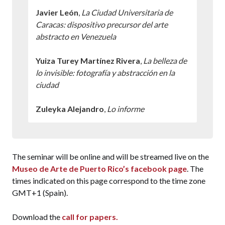
Javier León
,
La Ciudad Universitaria de
Caracas: dispositivo precursor del arte
abstracto en Venezuela
Yuiza Turey Martínez Rivera
,
La belleza de
lo invisible: fotografía y abstracción en la
ciudad
Zuleyka Alejandro
,
Lo informe
15:15 – 15:30 Introduction
15:30 – 16:30
Abdiel Segarra
,
Nunca es
The seminar will be online and will be streamed live on the
demasiado tarde. Reflexiones en torno al
Museo de Arte de Puerto Rico’s facebook page
. The
proceso curatorial de la exhibición […]
times indicated on this page correspond to the time zone
ENTREFORMAS
GMT+1 (Spain).
16:30 – 17:00 Break
Download the
call for papers.