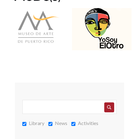
Daniela Maura
,
Regina Silveira en el Recinto
Universitario de Mayagüez
Mónica Espinel
,
La oportuna relación entre
Olga Dueñas y el vanguardismo de Puerto
Rico
Pablo Santa Olalla
,
Del concretismo al
conceptualismo. Julio Plaza en Mayagüez,
1969-1973
Library
News
Activities