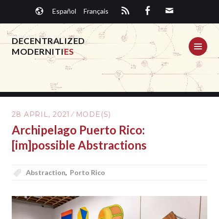
Skip
Español
Français
to
content
DECENTRALIZED
ME
MODERNITI
ES
28 APRIL, 2021
MODE(S)
Archipelago Puerto Rico:
[im]possible Abstractions
Abstraction
,
Porto Rico