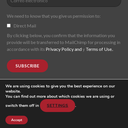
We need to know that you give us permission to:
Direct Mail
By clicking below, you confirm that the information you
provide will be transferred to MailChimp for processing in
accordance with its
Privacy Policy and
y
Terms of Use.
.
We are using cookies to give you the best experience on our
website.
You can find out more about which cookies we are using or
MoDe(s). Modernidade(s) Descentralizada(s). 2015-2017.
All rights reserved
switch them off in
SETTINGS
.
Header image: "Mark Lombardi, George W. Bush, Harken
Energy, Jackson Stephens. 5th version; 1999".
Accept