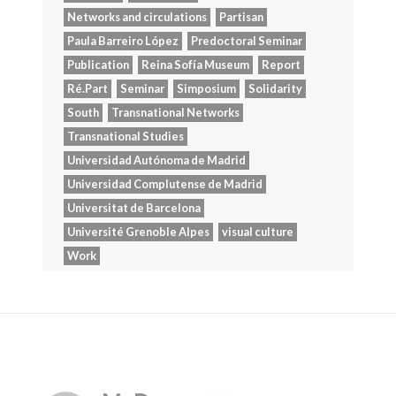
Networks and circulations
Partisan
Paula Barreiro López
Predoctoral Seminar
Publication
Reina Sofía Museum
Report
Ré.Part
Seminar
Simposium
Solidarity
South
Transnational Networks
Transnational Studies
Universidad Autónoma de Madrid
Universidad Complutense de Madrid
Universitat de Barcelona
Université Grenoble Alpes
visual culture
Work