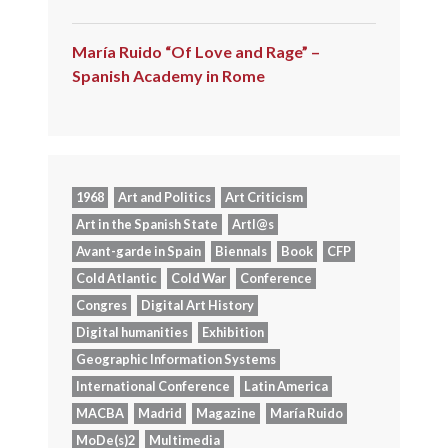
María Ruido “Of Love and Rage” –
Spanish Academy in Rome
1968
Art and Politics
Art Criticism
Art in the Spanish State
Artl@s
Avant-garde in Spain
Biennals
Book
CFP
Cold Atlantic
Cold War
Conference
Congres
Digital Art History
Digital humanities
Exhibition
Geographic Information Systems
International Conference
Latin America
MACBA
Madrid
Magazine
María Ruido
MoDe(s)2
Multimedia